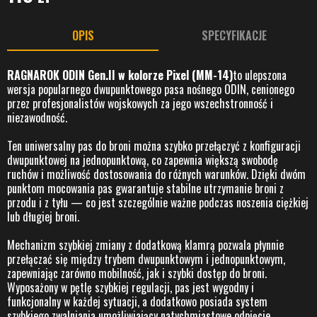
OPIS
SPECYFIKACJE
RAGNAROK ODIN Gen.II w kolorze Pixel (MM-14)
to ulepszona
wersja popularnego dwupunktowego pasa nośnego ODIN, cenionego
przez profesjonalistów wojskowych za jego wszechstronność i
niezawodność.
Ten uniwersalny pas do broni można szybko przełączyć z konfiguracji
dwupunktowej na jednopunktową, co zapewnia większą swobodę
ruchów i możliwość dostosowania do różnych warunków. Dzięki dwóm
punktom mocowania pas gwarantuje stabilne utrzymanie broni z
przodu i z tyłu — co jest szczególnie ważne podczas noszenia ciężkiej
lub długiej broni.
Mechanizm szybkiej zmiany z dodatkową klamrą pozwala płynnie
przełączać się między trybem dwupunktowym i jednopunktowym,
zapewniając zarówno mobilność, jak i szybki dostęp do broni.
Wyposażony w pętlę szybkiej regulacji, pas jest wygodny i
funkcjonalny w każdej sytuacji, a dodatkowo posiada system
szybkiego zwalniania umożliwiający natychmiastowe odpięcie.