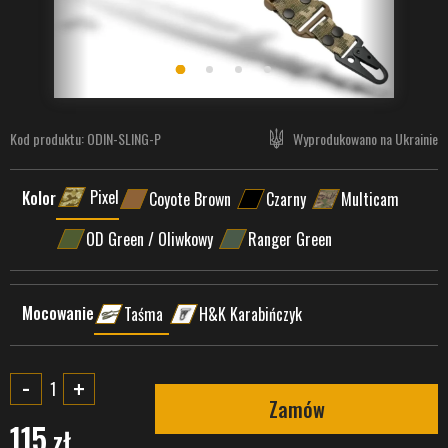
Kod produktu:
ODIN-SLING-P
Wyprodukowano na Ukrainie
Pixel
Kolor
Coyote Brown
Czarny
Multicam
OD Green / Oliwkowy
Ranger Green
Mocowanie
Taśma
H&K Karabińczyk
-
+
Zamów
115
zł