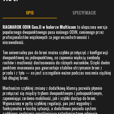
OPIS
SPECYFIKACJE
RAGNAROK ODIN Gen.II w kolorze Multicam
to ulepszona wersja
popularnego dwupunktowego pasa nośnego ODIN, cenionego przez
profesjonalistów wojskowych za jego wszechstronność i
niezawodność.
Ten uniwersalny pas do broni można szybko przełączyć z konfiguracji
dwupunktowej na jednopunktową, co zapewnia większą swobodę
ruchów i możliwość dostosowania do różnych warunków. Dzięki dwóm
punktom mocowania pas gwarantuje stabilne utrzymanie broni z
przodu i z tyłu — co jest szczególnie ważne podczas noszenia ciężkiej
lub długiej broni.
Mechanizm szybkiej zmiany z dodatkową klamrą pozwala płynnie
przełączać się między trybem dwupunktowym i jednopunktowym,
zapewniając zarówno mobilność, jak i szybki dostęp do broni.
Wyposażony w pętlę szybkiej regulacji, pas jest wygodny i
funkcjonalny w każdej sytuacji, a dodatkowo posiada system
szybkiego zwalniania umożliwiający natychmiastowe odpięcie.