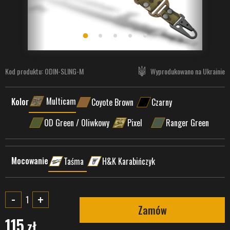
Kod produktu:
ODIN-SLING-M
Wyprodukowano na Ukrainie
Multicam
Kolor
Coyote Brown
Czarny
OD Green / Oliwkowy
Pixel
Ranger Green
Mocowanie
Taśma
H&K Karabińczyk
-
+
Zamów
115
zł