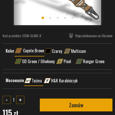
Kod produktu:
ODIN-SLING-K
Wyprodukowano na Ukrainie
Coyote Brown
Kolor
Czarny
Multicam
OD Green / Oliwkowy
Pixel
Ranger Green
Mocowanie
Taśma
H&K Karabińczyk
-
+
Zamów
115
zł