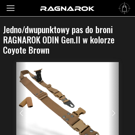
Główna
›
Pasy do broni
›
Dwupunktowe pasy do broni
›
Jedno/dwupunktowy pas do broni
RAGNAROK ODIN Gen.II w kolorze Coyote Brown
Jedno/dwupunktowy pas do broni
RAGNAROK ODIN Gen.II w kolorze
Coyote Brown