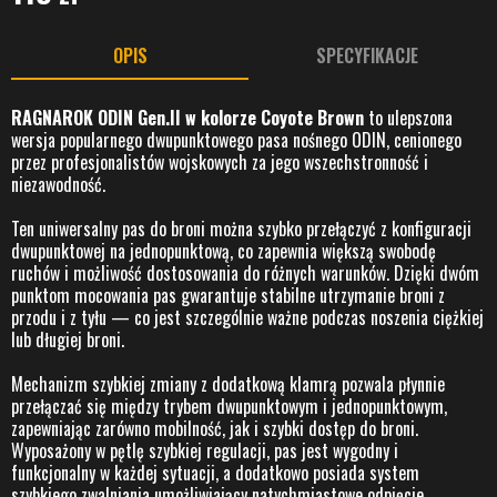
OPIS
SPECYFIKACJE
RAGNAROK ODIN Gen.II w kolorze Coyote Brown
to ulepszona
wersja popularnego dwupunktowego pasa nośnego ODIN, cenionego
przez profesjonalistów wojskowych za jego wszechstronność i
niezawodność.
Ten uniwersalny pas do broni można szybko przełączyć z konfiguracji
dwupunktowej na jednopunktową, co zapewnia większą swobodę
ruchów i możliwość dostosowania do różnych warunków. Dzięki dwóm
punktom mocowania pas gwarantuje stabilne utrzymanie broni z
przodu i z tyłu — co jest szczególnie ważne podczas noszenia ciężkiej
lub długiej broni.
Mechanizm szybkiej zmiany z dodatkową klamrą pozwala płynnie
przełączać się między trybem dwupunktowym i jednopunktowym,
zapewniając zarówno mobilność, jak i szybki dostęp do broni.
Wyposażony w pętlę szybkiej regulacji, pas jest wygodny i
funkcjonalny w każdej sytuacji, a dodatkowo posiada system
szybkiego zwalniania umożliwiający natychmiastowe odpięcie.