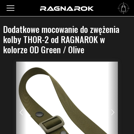
Główna
›
Pasy do broni
›
Akcesoria
›
Dodatkowe mocowanie do zwężenia kolby THOR-2
od RAGNAROK w kolorze OD Green / Olive
Dodatkowe mocowanie do zwężenia
kolby THOR-2 od RAGNAROK w
kolorze OD Green / Olive