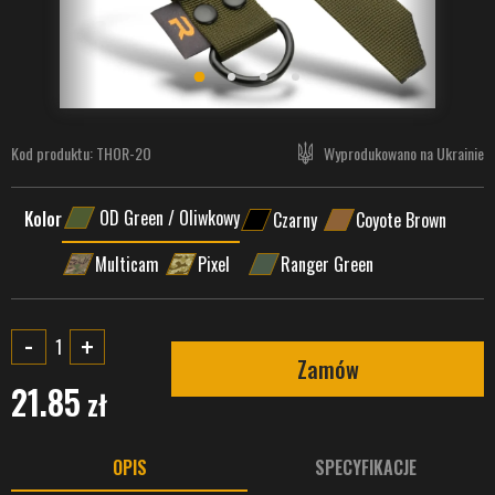
Kod produktu:
THOR-2O
Wyprodukowano na Ukrainie
OD Green / Oliwkowy
Kolor
Czarny
Coyote Brown
Multicam
Pixel
Ranger Green
-
+
Zamów
21.85
zł
OPIS
SPECYFIKACJE