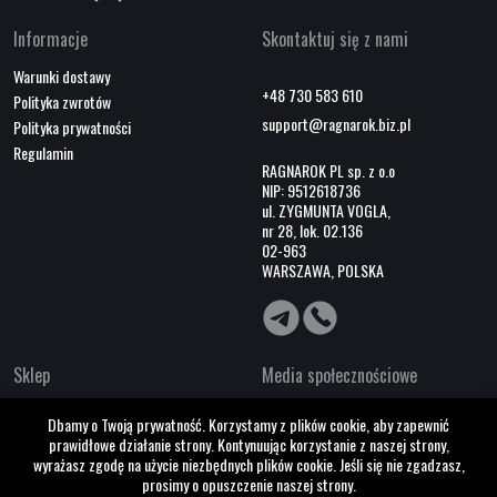
Informacje
Skontaktuj się z nami
Warunki dostawy
+48 730 583 610
Polityka zwrotów
support@ragnarok.biz.pl
Polityka prywatności
Regulamin
RAGNAROK PL sp. z o.o
NIP: 9512618736
ul. ZYGMUNTA VOGLA,
nr 28, lok. 02.136
02-963
WARSZAWA, POLSKA
Sklep
Media społecznościowe
O nas
Dbamy o Twoją prywatność. Korzystamy z plików cookie, aby zapewnić
Współpraca B2B
prawidłowe działanie strony. Kontynuując korzystanie z naszej strony,
Kontakty
wyrażasz zgodę na użycie niezbędnych plików cookie. Jeśli się nie zgadzasz,
prosimy o opuszczenie naszej strony.