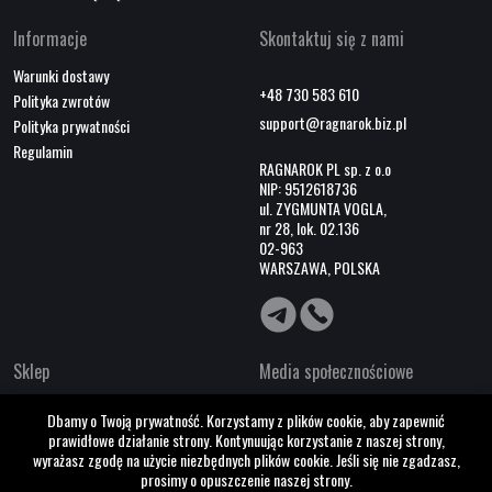
Informacje
Skontaktuj się z nami
Warunki dostawy
+48 730 583 610
Polityka zwrotów
support@ragnarok.biz.pl
Polityka prywatności
Regulamin
RAGNAROK PL sp. z o.o
NIP: 9512618736
ul. ZYGMUNTA VOGLA,
nr 28, lok. 02.136
02-963
WARSZAWA, POLSKA
Sklep
Media społecznościowe
O nas
Dbamy o Twoją prywatność. Korzystamy z plików cookie, aby zapewnić
Współpraca B2B
prawidłowe działanie strony. Kontynuując korzystanie z naszej strony,
Kontakty
wyrażasz zgodę na użycie niezbędnych plików cookie. Jeśli się nie zgadzasz,
prosimy o opuszczenie naszej strony.