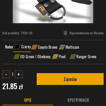
Kod produktu:
THOR-2B
Wyprodukowano na Ukrainie
Czarny
Kolor
Coyote Brown
Multicam
OD Green / Oliwkowy
Pixel
Ranger Green
-
+
Zamów
21.85
zł
OPIS
SPECYFIKACJE