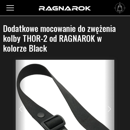
Główna
›
Pasy do broni
›
Akcesoria
›
Dodatkowe mocowanie do zwężenia kolby THOR-2
od RAGNAROK w kolorze Black
Dodatkowe mocowanie do zwężenia
kolby THOR-2 od RAGNAROK w
kolorze Black