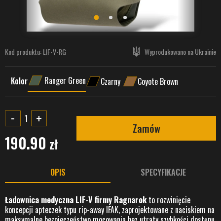
Kod produktu:
LIF-V-RG
Wyprodukowano na Ukrainie
Ranger Green
Kolor
Czarny
Coyote Brown
-
+
Zamów
190.90
zł
OPIS
SPECYFIKACJE
Ładownica medyczna LIF-V firmy Ragnarok
to rozwinięcie
koncepcji apteczek typu rip-away IFAK, zaprojektowane z naciskiem na
maksymalne bezpieczeństwo mocowania bez utraty szybkości dostępu.