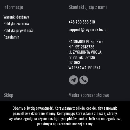
Informacje
Skontaktuj się z nami
Warunki dostawy
+48 730 583 610
Polityka zwrotów
support@ragnarok.biz.pl
Polityka prywatności
Regulamin
RAGNAROK PL sp. z o.o
NIP: 9512618736
ul. ZYGMUNTA VOGLA,
nr 28, lok. 02.136
02-963
WARSZAWA, POLSKA
Sklep
Media społecznościowe
O nas
Dbamy o Twoją prywatność. Korzystamy z plików cookie, aby zapewnić
Współpraca B2B
prawidłowe działanie strony. Kontynuując korzystanie z naszej strony,
Kontakty
wyrażasz zgodę na użycie niezbędnych plików cookie. Jeśli się nie zgadzasz,
prosimy o opuszczenie naszej strony.