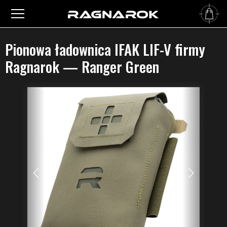
Główna
›
Wyposażenie taktyczne
›
Ładownice IFAK
›
Pionowa ładownica IFAK LIF-V firmy
Ragnarok — Ranger Green
Pionowa ładownica IFAK LIF-V firmy
Ragnarok — Ranger Green