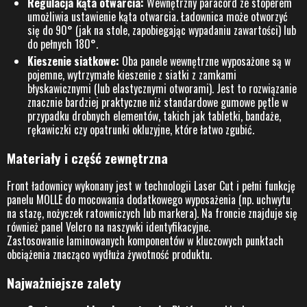
Regulacja kąta otwarcia:
Wewnętrzny paracord ze stoperem
umożliwia ustawienie kąta otwarcia. Ładownica może otworzyć
się do 90° (jak na stole, zapobiegając wypadaniu zawartości) lub
do pełnych 180°.
Kieszenie siatkowe:
Oba panele wewnętrzne wyposażone są w
pojemne, wytrzymałe kieszenie z siatki z zamkami
błyskawicznymi (lub elastycznymi otworami). Jest to rozwiązanie
znacznie bardziej praktyczne niż standardowe gumowe pętle w
przypadku drobnych elementów, takich jak tabletki, bandaże,
rękawiczki czy opatrunki okluzyjne, które łatwo zgubić.
Materiały i część zewnętrzna
Front ładownicy wykonany jest w technologii Laser Cut i pełni funkcję
panelu MOLLE do mocowania dodatkowego wyposażenia (np. uchwytu
na stazę, nożyczek ratowniczych lub markera). Na froncie znajduje się
również panel Velcro na naszywki identyfikacyjne.
Zastosowanie laminowanych komponentów w kluczowych punktach
obciążenia znacząco wydłuża żywotność produktu.
Najważniejsze zalety