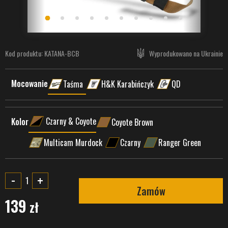
Kod produktu:
KATANA-BCB
Wyprodukowano na Ukrainie
Mocowanie
Taśma
H&K Karabińczyk
QD
Czarny & Coyote
Kolor
Coyote Brown
Multicam Murdock
Czarny
Ranger Green
-
+
Zamów
139
zł