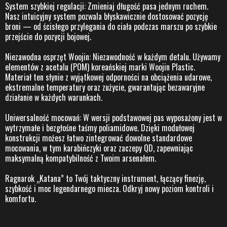
System szybkiej regulacji: Zmieniaj długość pasa jednym ruchem.
Nasz intuicyjny system pozwala błyskawicznie dostosować pozycję
broni — od ścisłego przylegania do ciała podczas marszu po szybkie
przejście do pozycji bojowej.
Niezawodna osprzęt Woojin: Niezawodność w każdym detalu. Używamy
elementów z acetalu (POM) koreańskiej marki Woojin Plastic.
Materiał ten słynie z wyjątkowej odporności na obciążenia udarowe,
ekstremalne temperatury oraz zużycie, gwarantując bezawaryjne
działanie w każdych warunkach.
Uniwersalność mocowań: W wersji podstawowej pas wyposażony jest w
wytrzymałe i bezgłośne taśmy poliamidowe. Dzięki modułowej
konstrukcji możesz łatwo zintegrować dowolne standardowe
mocowania, w tym karabińczyki oraz zaczepy QD, zapewniając
maksymalną kompatybilność z Twoim arsenałem.
Ragnarok „Katana” to Twój taktyczny instrument, łączący finezję,
szybkość i moc legendarnego miecza. Odkryj nowy poziom kontroli i
komfortu.