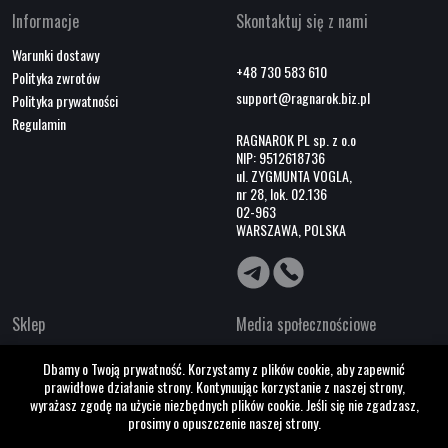
Informacje
Skontaktuj się z nami
Warunki dostawy
+48 730 583 610
Polityka zwrotów
support@ragnarok.biz.pl
Polityka prywatności
Regulamin
RAGNAROK PL sp. z o.o
NIP: 9512618736
ul. ZYGMUNTA VOGLA,
nr 28, lok. 02.136
02-963
WARSZAWA, POLSKA
Sklep
Media społecznościowe
O nas
Dbamy o Twoją prywatność. Korzystamy z plików cookie, aby zapewnić
Współpraca B2B
prawidłowe działanie strony. Kontynuując korzystanie z naszej strony,
Kontakty
wyrażasz zgodę na użycie niezbędnych plików cookie. Jeśli się nie zgadzasz,
prosimy o opuszczenie naszej strony.