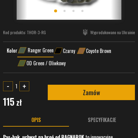
Kod produktu:
THOR-3-RG
Wyprodukowano na Ukrainie
Ranger Green
Kolor
Czarny
Coyote Brown
OD Green / Oliwkowy
-
+
Zamów
115
zł
OPIS
SPECYFIKACJE
Pas-hak, uchwyt na broń od RAGNAROK
to innowacyjne