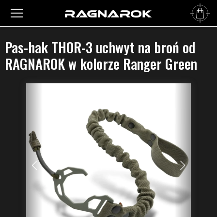
Główna
›
Pasy do broni
›
Akcesoria
›
Pas-hak THOR-3 uchwyt na broń od RAGNAROK w
kolorze Ranger Green
Pas-hak THOR-3 uchwyt na broń od
RAGNAROK w kolorze Ranger Green