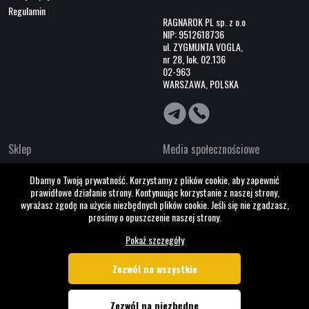
Regulamin
RAGNAROK PL sp. z o.o
NIP: 9512618736
ul. ZYGMUNTA VOGLA,
nr 28, lok. 02.136
02-963
WARSZAWA, POLSKA
Sklep
Media społecznościowe
O nas
Dbamy o Twoją prywatność. Korzystamy z plików cookie, aby zapewnić
Współpraca B2B
prawidłowe działanie strony. Kontynuując korzystanie z naszej strony,
Kontakty
wyrażasz zgodę na użycie niezbędnych plików cookie. Jeśli się nie zgadzasz,
prosimy o opuszczenie naszej strony.
Pokaż szczegóły
Zezwól na wszystkie
Zezwól na niezbędne