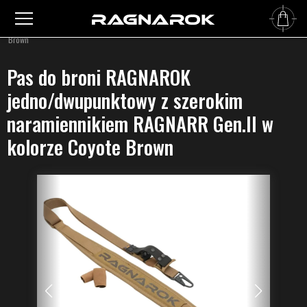
Główna
›
Pasy do broni
›
Dwupunktowe pasy do broni
›
Pas do broni RAGNAROK
jedno/dwupunktowy z szerokim naramiennikiem RAGNARR Gen.II w kolorze Coyote
Brown
Pas do broni RAGNAROK
jedno/dwupunktowy z szerokim
naramiennikiem RAGNARR Gen.II w
kolorze Coyote Brown