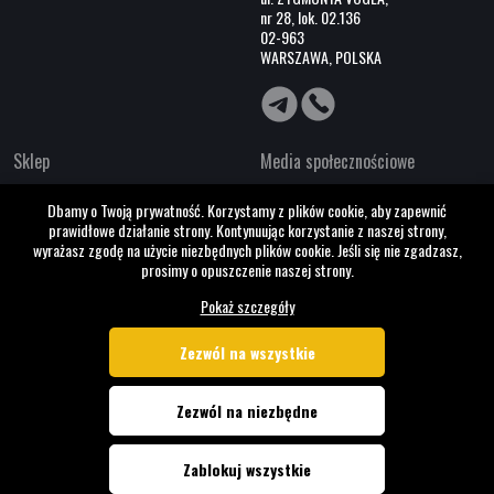
nr 28, lok. 02.136
02-963
WARSZAWA, POLSKA
Sklep
Media społecznościowe
O nas
Dbamy o Twoją prywatność. Korzystamy z plików cookie, aby zapewnić
Współpraca B2B
prawidłowe działanie strony. Kontynuując korzystanie z naszej strony,
Kontakty
wyrażasz zgodę na użycie niezbędnych plików cookie. Jeśli się nie zgadzasz,
prosimy o opuszczenie naszej strony.
Pokaż szczegóły
Zezwól na wszystkie
Zezwól na niezbędne
© RAGNAROK 2026 Wszelkie prawa zastrzeżone.
Zablokuj wszystkie
Created by
UPIX Technologies